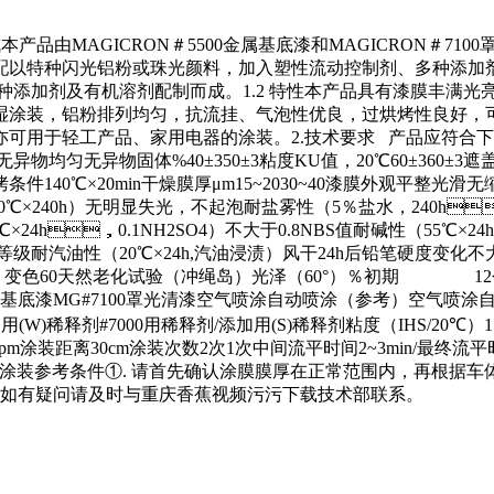
组成本产品由MAGICRON＃5500金属基底漆和MAGICRON＃7100
以特种闪光铝粉或珠光颜料，加入塑性流动控制剂、多种添加剂
添加剂及有机溶剂配制而成。1.2 特性本产品具有漆膜丰满光亮，
粉排列均匀，抗流挂、气泡性优良，过烘烤性良好，可满足
漆，亦可用于轻工产品、家用电器的涂装。2
物均匀无异物固体%40±350±3粘度KU值，20℃60±360±3
烤条件140℃×20min干燥膜厚μm15~2030~40漆膜外观平整光
40℃×240h）无明显失光，不起泡耐盐雾性（5％盐水，240h
×24h，0.1NH2SO4）不大于0.8NBS值耐碱性（55℃×2
2个等级耐汽油性（20℃×24h,汽油浸渍）风干24h后铅笔硬度
光、变色60天然老化试验（冲绳岛）光泽（60°）％初期 1
G#5500金属基底漆MG#7100罩光清漆空气喷涂自动喷涂（参考）空气喷
W)稀释剂#7000用稀释剂/添加用(S)稀释剂粘度（IHS/20℃）11±0.5秒
00rpm涂装距离30cm涂装次数2次1次中间流平时间2~3min/最终流平时间
 4. 涂装参考条件①. 请首先确认涂膜膜厚在正常范围内，再根据
③. 如有疑问请及时与重庆香蕉视频污污下载技术部联系。