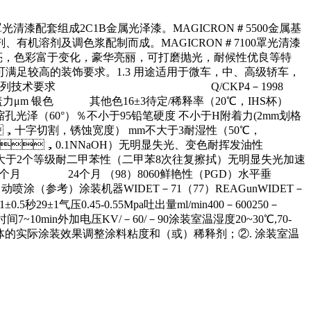
罩光清漆配套组成2C1B金属光泽漆。MAGICRON＃5500金属基
、有机溶剂及调色浆配制而成。MAGICRON＃7100罩光清漆
色彩富于变化，豪华亮丽，可打磨抛光，耐候性优良等特
较高的装饰要求。1.3 用途适用于微车，中、高级轿车，
.技术要求 产品应符合下列技术要求 Q/CKP4－1998
遮盖力μm 银色 其他色16±3待定/稀释率（20℃，IHS杯）
滑无缩孔光泽（60°）％不小于95铅笔硬度 不小于H附着力(2mm划格
，十字切割，锈蚀宽度） mm不大于3耐湿性（50℃，
4h，0.1NNaOH）无明显失光、变色耐挥发油性
变化不大于2个等级耐二甲苯性（二甲苯8次往复擦拭）无明显失光加速
2个月 24个月 （98）8060鲜艳性（PGD）水平垂
涂自动喷涂（参考）涂装机器WIDET－71（77）REAGunWIDET－
29±1气压0.45-0.55Mpa吐出量ml/min400－600250－
7~10min外加电压KV/－60/－90涂装室温湿度20~30℃,70-
车体的实际涂装效果调整涂料粘度和（或）稀释剂；②. 涂装室温