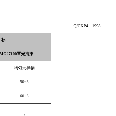
Q/CKP4－
1998
 标
MG#7100罩光清漆
均匀无异物
50±
3
60±
3
/