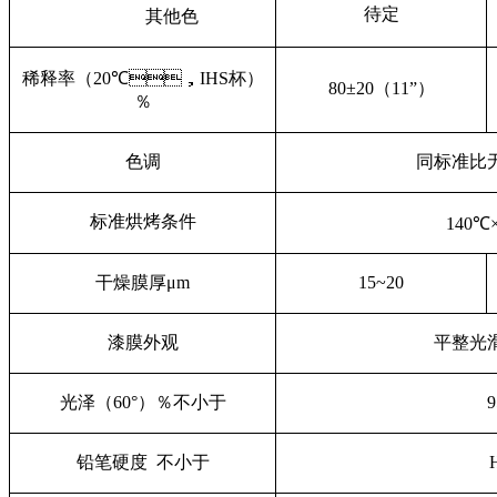
待定
其他色
稀释率（
20
℃，
IHS
杯）
80±
20
（
11
”
）
％
色调
同标准比
标准烘烤条件
140℃
干燥膜厚μ
m
15~20
漆膜外观
平整光
光泽（
60
°）％不小于
9
铅笔硬度 不小于