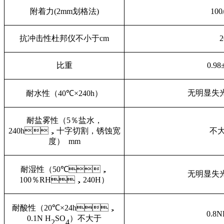
附着力
(2mm
划格法
)
100
抗冲击性杜邦仪
不小于
cm
2
比重
0.98
无明显失光
耐水性（
40
℃×
240h
）
耐盐雾性（
5
％盐水，
240h
，十字切割，锈蚀宽
不
度）
mm
耐湿性（
50
℃，
无明显失光
100
％
RH
，
240H
）
耐酸性（
20
℃×
24h
，
0.8
0.1N H
SO
）不大于
2
4