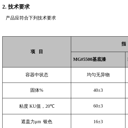
2.
技术要求
产品应符合下列技术要求
指
项 目
MG#5500基底漆
容器中状态
均匀无异物
固体
%
40±
3
60±
3
粘度
KU
值，
20
℃
遮盖力μ
m
银色
16±
3