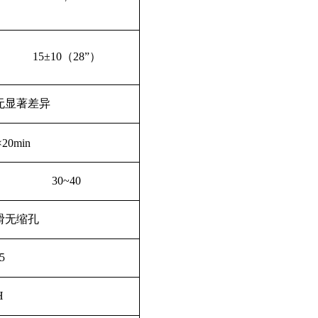
15±
10
（
28
”
）
无显著差异
×
20min
30~40
滑无缩孔
5
H