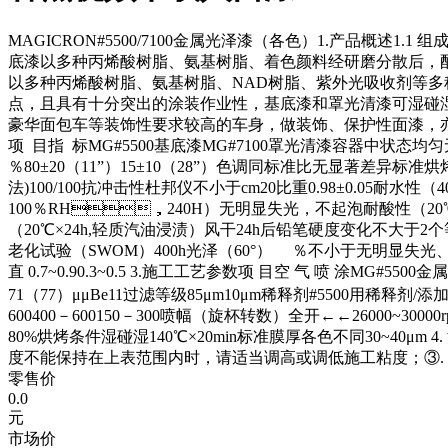
MAGICRON#5500/7100金属光泽漆（各色）1.产品概述1.1 
底漆以多种丙烯酸树脂、氨基树脂、着色颜料经研磨分散后，配
以多种丙烯酸树脂、氨基树脂、NAD树脂、紫外光吸收剂等多种
点，且具有十分突出的涂装作业性，基底漆和罩光清漆可湿碰湿涂装，铝
豪华面包车等装饰性要求较高的车身，做装饰、保护性面
项 目指 标MG#5500基底漆MG#7100罩光清漆容器中状态均匀无异
％80±20（11”）15±10（28”）色调同标准比无显著差异标准烘
法)100/100抗冲击性杜邦仪不小于cm20比重0.98±0.05耐水性（
100％RH，240H）无明显失光，不起泡耐酸性（20℃
（20℃×24h,轻质汽油浸渍）风干24h后铅笔硬度变化不大于
老化试验（SWOM）400h光泽（60°） ％不小于无明显失
直 0.7~0.90.3~0.5 3.施工工艺参数项 目空 气 喷 涂M
71（77）μμBe11过滤等级85μm10μm稀释剂#5500用稀释剂/添加用(
600400－600150－300喷幅（旋杯转数）全开←←26000~300
80%烘烤条件湿碰湿140℃×20min标准膜厚各色不同30~40μm
度不能保持在上表范围内时，请适当调高或调低施工粘度；
零售价
0.0
元
市场价